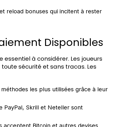
et reload bonuses qui incitent à rester
aiement Disponibles
e essentiel à considérer. Les joueurs
 toute sécurité et sans tracas. Les
 méthodes les plus utilisées grâce à leur
PayPal, Skrill et Neteller sont
 acceptent Bitcoin et autres devises