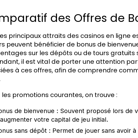
mparatif des Offres de 
des principaux attraits des casinos en ligne e
rs peuvent bénéficier de bonus de bienvenue
entages sur les dépôts ou de tours gratuits 
dant, il est vital de porter une attention par
iées à ces offres, afin de comprendre comme
.
 les promotions courantes, on trouve :
onus de bienvenue :
Souvent proposé lors de v
augmenter votre capital de jeu initial.
onus sans dépôt :
Permet de jouer sans avoir à 