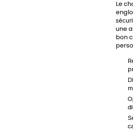
Le ch
englo
sécuri
une a
bon c
perso
Ré
p
D
m
O
di
Se
c