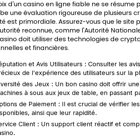
oix d'un casino en ligne fiable ne se résume 
be une évaluation rigoureuse de plusieurs cri
est primordiale. Assurez-vous que le site 
té
utorité reconnue, comme l'Autorité Nationale
asino doit utiliser des technologies de cry
nnelles et financières.
putation et Avis Utilisateurs :
Consulter les avis
récieux de l'expérience des utilisateurs sur la p
iversité des Jeux :
Un bon casino doit offrir un
achines à sous aux jeux de table, en passant pa
ptions de Paiement :
Il est crucial de vérifier l
sponibles, ainsi que leur rapidité.
rvice Client :
Un support client réactif et compé
asino.