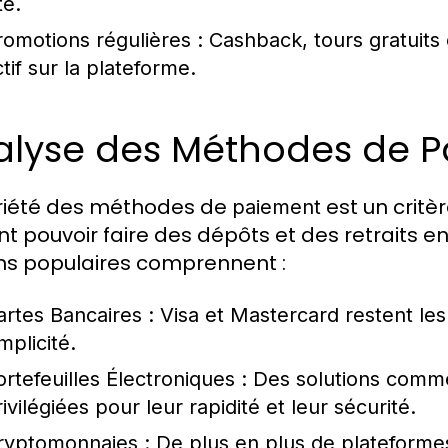
te.
romotions régulières :
Cashback, tours gratuits 
tif sur la plateforme.
alyse des Méthodes de P
riété des méthodes de
est un critèr
paiement
nt pouvoir faire des dépôts et des retraits en
ns populaires comprennent :
artes Bancaires :
Visa et Mastercard restent les
mplicité.
ortefeuilles Électroniques :
Des solutions comme 
ivilégiées pour leur rapidité et leur sécurité.
ryptomonnaies :
De plus en plus de plateformes