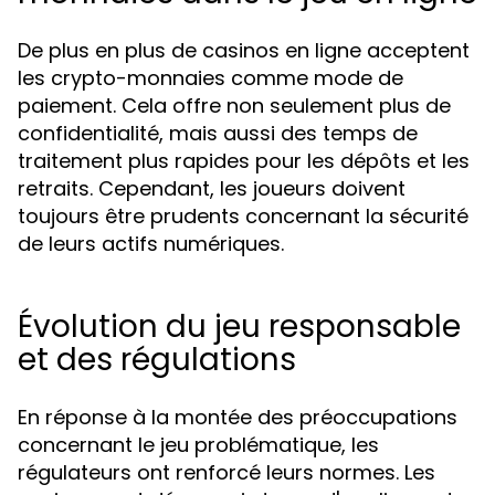
De plus en plus de casinos en ligne acceptent
les crypto-monnaies comme mode de
paiement. Cela offre non seulement plus de
confidentialité, mais aussi des temps de
traitement plus rapides pour les dépôts et les
retraits. Cependant, les joueurs doivent
toujours être prudents concernant la sécurité
de leurs actifs numériques.
Évolution du jeu responsable
et des régulations
En réponse à la montée des préoccupations
concernant le jeu problématique, les
régulateurs ont renforcé leurs normes. Les