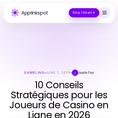
Applinkspot
Blog / News
GAMBLING
JUNE 1, 2026
Justin Fox
J
10 Conseils
Stratégiques pour les
Joueurs de Casino en
Ligne en 2026