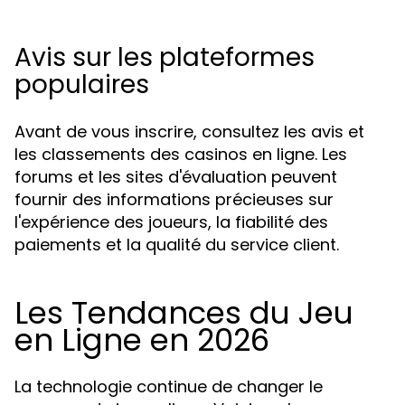
Avis sur les plateformes
populaires
Avant de vous inscrire, consultez les avis et
les classements des casinos en ligne. Les
forums et les sites d'évaluation peuvent
fournir des informations précieuses sur
l'expérience des joueurs, la fiabilité des
paiements et la qualité du service client.
Les Tendances du Jeu
en Ligne en 2026
La technologie continue de changer le