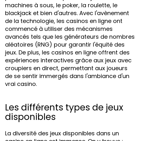
machines à sous, le poker, la roulette, le
blackjack et bien d'autres. Avec l'avènement
de la technologie, les casinos en ligne ont
commencé à utiliser des mécanismes
avancés tels que les générateurs de nombres
aléatoires (RNG) pour garantir l'équité des
jeux. De plus, les casinos en ligne offrent des
expériences interactives grâce aux jeux avec
croupiers en direct, permettant aux joueurs
de se sentir immergés dans l'ambiance d'un
vrai casino.
Les différents types de jeux
disponibles
La diversité des jeux disponibles dans un