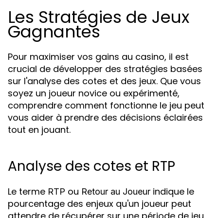
Les Stratégies de Jeux
Gagnantes
Pour maximiser vos gains au casino, il est
crucial de développer des stratégies basées
sur l'analyse des cotes et des jeux. Que vous
soyez un joueur novice ou expérimenté,
comprendre comment fonctionne le jeu peut
vous aider à prendre des décisions éclairées
tout en jouant.
Analyse des cotes et RTP
Le terme
ou
indique le
RTP
Retour au Joueur
pourcentage des enjeux qu'un joueur peut
attendre de récupérer sur une période de jeu