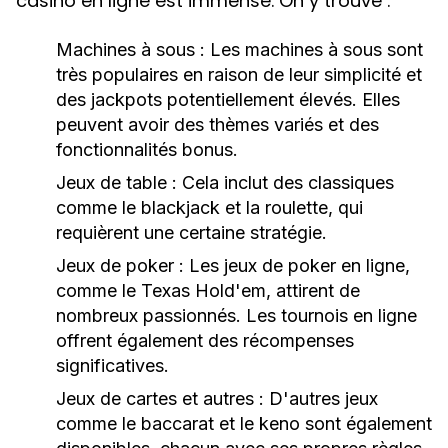
casino en ligne est immense. On y trouve :
Machines à sous :
Les machines à sous sont
très populaires en raison de leur simplicité et
des jackpots potentiellement élevés. Elles
peuvent avoir des thèmes variés et des
fonctionnalités bonus.
Jeux de table :
Cela inclut des classiques
comme le blackjack et la roulette, qui
requièrent une certaine stratégie.
Jeux de poker :
Les jeux de poker en ligne,
comme le Texas Hold'em, attirent de
nombreux passionnés. Les tournois en ligne
offrent également des récompenses
significatives.
Jeux de cartes et autres :
D'autres jeux
comme le baccarat et le keno sont également