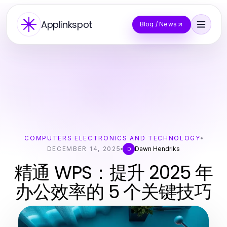
Applinkspot
Blog / News
COMPUTERS ELECTRONICS AND TECHNOLOGY
DECEMBER 14, 2025
Dawn Hendriks
D
精通 WPS：提升 2025 年
办公效率的 5 个关键技巧