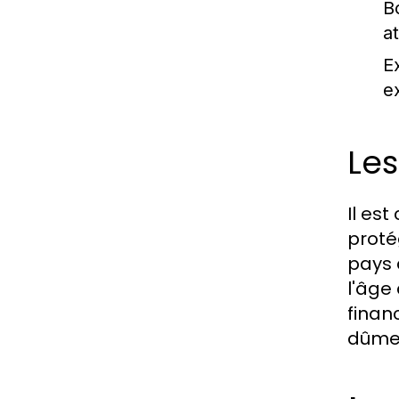
B
a
E
e
Les
Il es
proté
pays 
l'âge
financ
dûmen