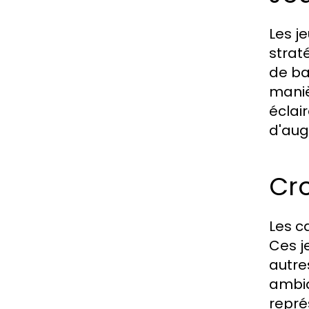
Les j
strat
de ba
maniè
éclai
d'aug
Cro
Les c
Ces j
autre
ambia
repré