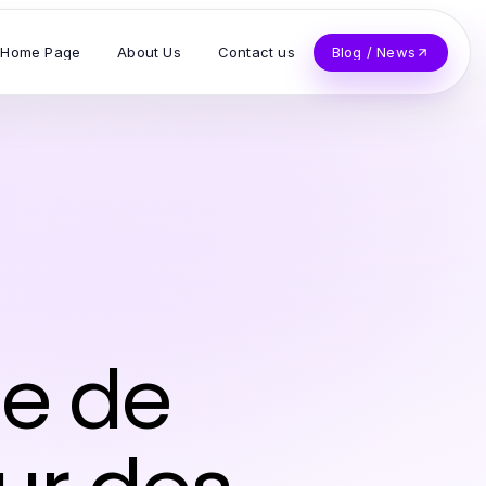
Home Page
About Us
Contact us
Blog / News
ue de