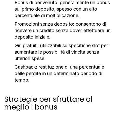
Bonus di benvenuto
: generalmente un bonus
sul primo deposito, spesso con un alto
percentuale di moltiplicazione.
Promozioni senza deposito
: consentono di
ricevere un credito senza dover effettuare un
deposito iniziale.
Giri gratuiti
: utilizzabili su specifiche slot per
aumentare le possibilità di vincita senza
ulteriori spese.
Cashback
: restituzione di una percentuale
delle perdite in un determinato periodo di
tempo.
Strategie per sfruttare al
meglio i bonus