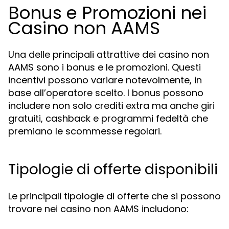
Bonus e Promozioni nei
Casino non AAMS
Una delle principali attrattive dei casino non
AAMS sono i bonus e le promozioni. Questi
incentivi possono variare notevolmente, in
base all’operatore scelto. I bonus possono
includere non solo crediti extra ma anche giri
gratuiti, cashback e programmi fedeltà che
premiano le scommesse regolari.
Tipologie di offerte disponibili
Le principali tipologie di offerte che si possono
trovare nei casino non AAMS includono: