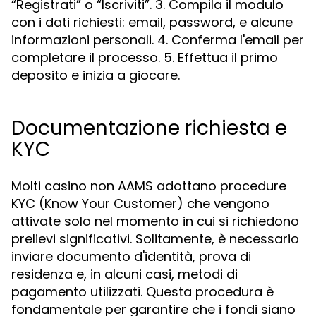
“Registrati” o “Iscriviti”. 3. Compila il modulo
con i dati richiesti: email, password, e alcune
informazioni personali. 4. Conferma l'email per
completare il processo. 5. Effettua il primo
deposito e inizia a giocare.
Documentazione richiesta e
KYC
Molti casino non AAMS adottano procedure
KYC (Know Your Customer) che vengono
attivate solo nel momento in cui si richiedono
prelievi significativi. Solitamente, è necessario
inviare documento d'identità, prova di
residenza e, in alcuni casi, metodi di
pagamento utilizzati. Questa procedura è
fondamentale per garantire che i fondi siano