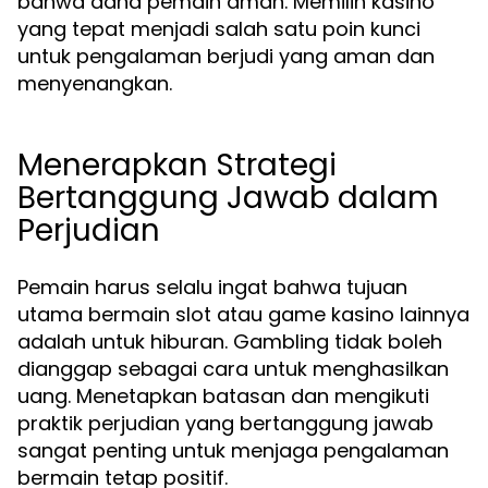
bahwa dana pemain aman. Memilih kasino
yang tepat menjadi salah satu poin kunci
untuk pengalaman berjudi yang aman dan
menyenangkan.
Menerapkan Strategi
Bertanggung Jawab dalam
Perjudian
Pemain harus selalu ingat bahwa tujuan
utama bermain slot atau game kasino lainnya
adalah untuk hiburan. Gambling tidak boleh
dianggap sebagai cara untuk menghasilkan
uang. Menetapkan batasan dan mengikuti
praktik perjudian yang bertanggung jawab
sangat penting untuk menjaga pengalaman
bermain tetap positif.