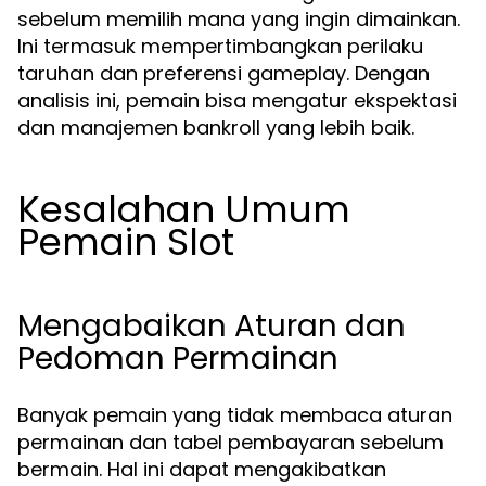
sebelum memilih mana yang ingin dimainkan.
Ini termasuk mempertimbangkan perilaku
taruhan dan preferensi gameplay. Dengan
analisis ini, pemain bisa mengatur ekspektasi
dan manajemen bankroll yang lebih baik.
Kesalahan Umum
Pemain Slot
Mengabaikan Aturan dan
Pedoman Permainan
Banyak pemain yang tidak membaca aturan
permainan dan tabel pembayaran sebelum
bermain. Hal ini dapat mengakibatkan