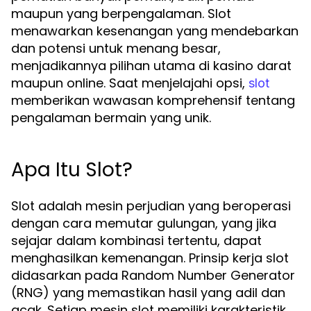
maupun yang berpengalaman. Slot
menawarkan kesenangan yang mendebarkan
dan potensi untuk menang besar,
menjadikannya pilihan utama di kasino darat
maupun online. Saat menjelajahi opsi,
slot
memberikan wawasan komprehensif tentang
pengalaman bermain yang unik.
Apa Itu Slot?
Slot adalah mesin perjudian yang beroperasi
dengan cara memutar gulungan, yang jika
sejajar dalam kombinasi tertentu, dapat
menghasilkan kemenangan. Prinsip kerja slot
didasarkan pada Random Number Generator
(RNG) yang memastikan hasil yang adil dan
acak. Setiap mesin slot memiliki karakteristik