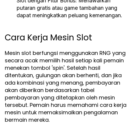
Slot dengan Fitur Bonus:
Menawarkan
putaran gratis atau game tambahan yang
dapat meningkatkan peluang kemenangan.
Cara Kerja Mesin Slot
Mesin slot berfungsi menggunakan RNG yang
secara acak memilih hasil setiap kali pemain
menekan tombol 'spin'. Setelah hasil
ditentukan, gulungan akan berhenti, dan jika
ada kombinasi yang menang, pembayaran
akan diberikan berdasarkan tabel
pembayaran yang ditetapkan oleh mesin
tersebut. Pemain harus memahami cara kerja
mesin untuk memaksimalkan pengalaman
bermain mereka.