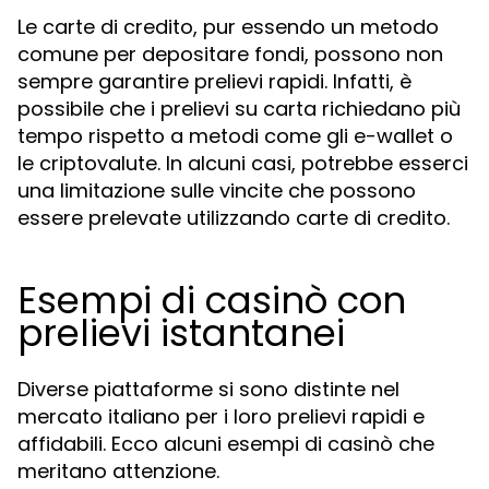
Le carte di credito, pur essendo un metodo
comune per depositare fondi, possono non
sempre garantire prelievi rapidi. Infatti, è
possibile che i prelievi su carta richiedano più
tempo rispetto a metodi come gli e-wallet o
le criptovalute. In alcuni casi, potrebbe esserci
una limitazione sulle vincite che possono
essere prelevate utilizzando carte di credito.
Esempi di casinò con
prelievi istantanei
Diverse piattaforme si sono distinte nel
mercato italiano per i loro prelievi rapidi e
affidabili. Ecco alcuni esempi di casinò che
meritano attenzione.