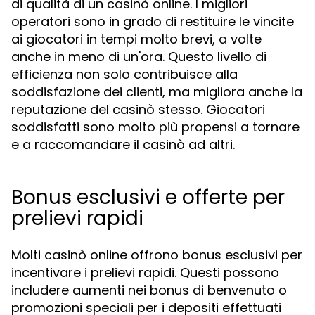
di qualità di un casinò online. I migliori
operatori sono in grado di restituire le vincite
ai giocatori in tempi molto brevi, a volte
anche in meno di un'ora. Questo livello di
efficienza non solo contribuisce alla
soddisfazione dei clienti, ma migliora anche la
reputazione del casinò stesso. Giocatori
soddisfatti sono molto più propensi a tornare
e a raccomandare il casinò ad altri.
Bonus esclusivi e offerte per
prelievi rapidi
Molti casinò online offrono bonus esclusivi per
incentivare i prelievi rapidi. Questi possono
includere aumenti nei bonus di benvenuto o
promozioni speciali per i depositi effettuati