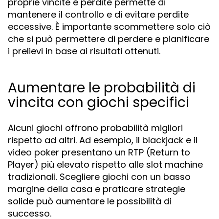
proprie vincite e perdite permette di
mantenere il controllo e di evitare perdite
eccessive. È importante scommettere solo ciò
che si può permettere di perdere e pianificare
i prelievi in base ai risultati ottenuti.
Aumentare le probabilità di
vincita con giochi specifici
Alcuni giochi offrono probabilità migliori
rispetto ad altri. Ad esempio, il blackjack e il
video poker presentano un RTP (Return to
Player) più elevato rispetto alle slot machine
tradizionali. Scegliere giochi con un basso
margine della casa e praticare strategie
solide può aumentare le possibilità di
successo.