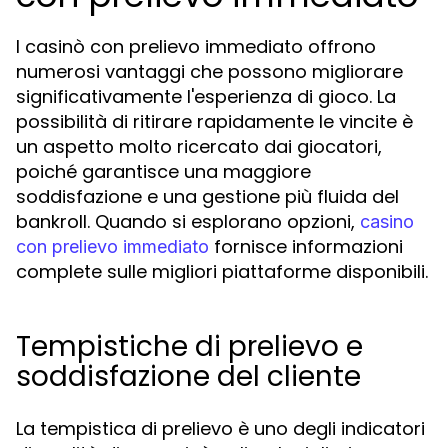
I casinò con prelievo immediato offrono
numerosi vantaggi che possono migliorare
significativamente l'esperienza di gioco. La
possibilità di ritirare rapidamente le vincite è
un aspetto molto ricercato dai giocatori,
poiché garantisce una maggiore
soddisfazione e una gestione più fluida del
bankroll. Quando si esplorano opzioni,
casino
fornisce informazioni
con prelievo immediato
complete sulle migliori piattaforme disponibili.
Tempistiche di prelievo e
soddisfazione del cliente
La tempistica di prelievo è uno degli indicatori