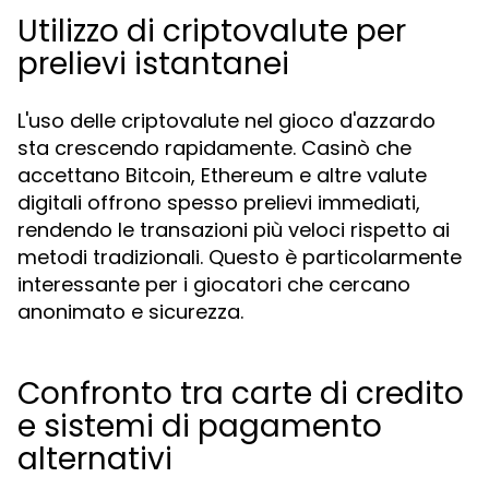
Utilizzo di criptovalute per
prelievi istantanei
L'uso delle criptovalute nel gioco d'azzardo
sta crescendo rapidamente. Casinò che
accettano Bitcoin, Ethereum e altre valute
digitali offrono spesso prelievi immediati,
rendendo le transazioni più veloci rispetto ai
metodi tradizionali. Questo è particolarmente
interessante per i giocatori che cercano
anonimato e sicurezza.
Confronto tra carte di credito
e sistemi di pagamento
alternativi