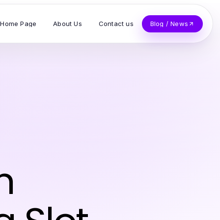
Home Page
About Us
Contact us
Blog / News
n