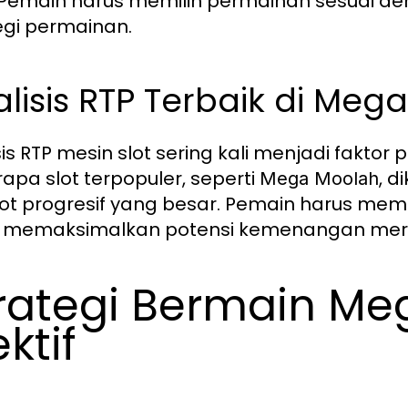
. Pemain harus memilih permainan sesuai de
egi permainan.
lisis RTP Terbaik di Mega
sis RTP mesin slot sering kali menjadi fakt
apa slot terpopuler, seperti
, d
Mega Moolah
ot progresif yang besar. Pemain harus memp
k memaksimalkan potensi kemenangan mer
rategi Bermain Me
ektif