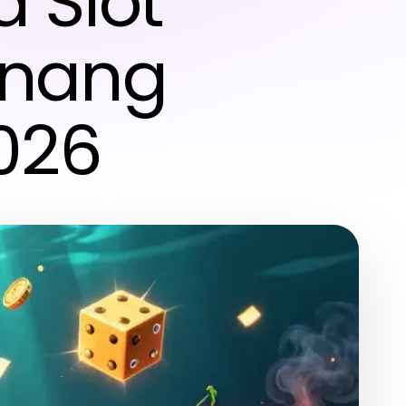
 Slot
enang
2026