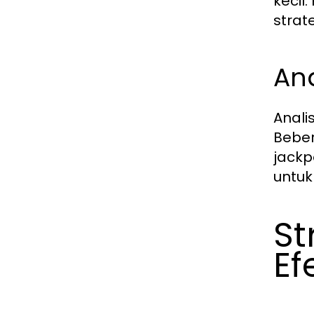
kecil
strat
Ana
Anali
Beber
jackp
untu
St
Ef