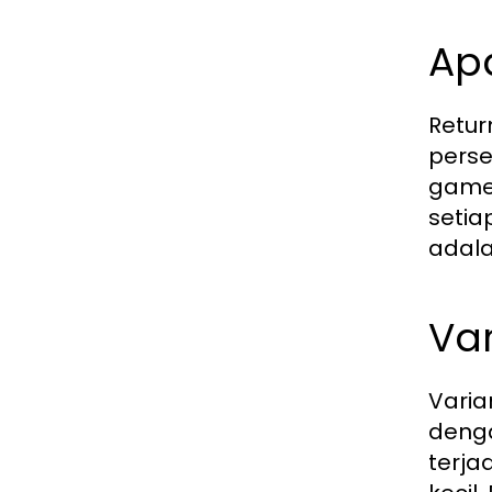
Apa
Retur
perse
game 
setia
adala
Va
Varia
denga
terja