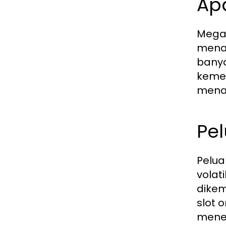
Apa
Mega 
menaw
banya
kemen
mena
Pe
Pelua
volat
dikem
slot 
menen