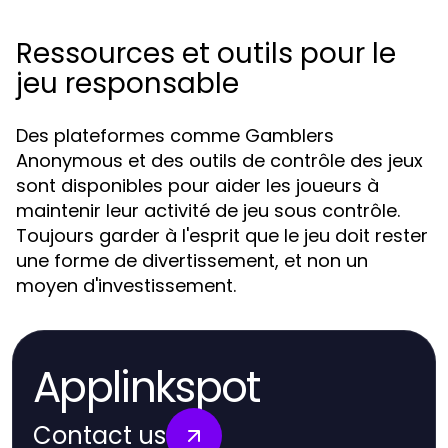
Ressources et outils pour le
jeu responsable
Des plateformes comme Gamblers
Anonymous et des outils de contrôle des jeux
sont disponibles pour aider les joueurs à
maintenir leur activité de jeu sous contrôle.
Toujours garder à l'esprit que le jeu doit rester
une forme de divertissement, et non un
moyen d'investissement.
Applinkspot
Contact us