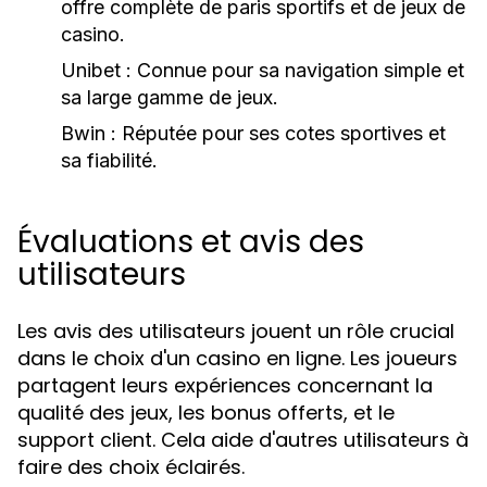
offre complète de paris sportifs et de jeux de
casino.
Unibet :
Connue pour sa navigation simple et
sa large gamme de jeux.
Bwin :
Réputée pour ses cotes sportives et
sa fiabilité.
Évaluations et avis des
utilisateurs
Les avis des utilisateurs jouent un rôle crucial
dans le choix d'un casino en ligne. Les joueurs
partagent leurs expériences concernant la
qualité des jeux, les bonus offerts, et le
support client. Cela aide d'autres utilisateurs à
faire des choix éclairés.