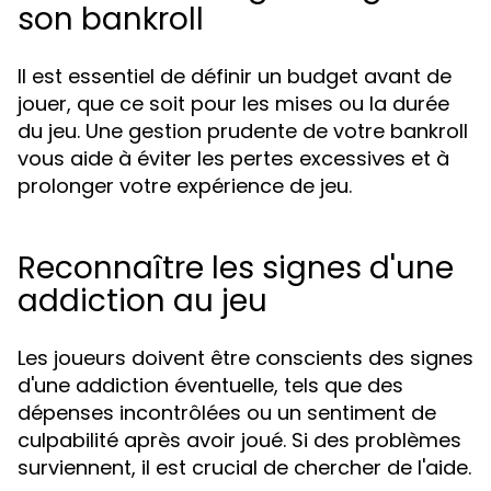
son bankroll
Il est essentiel de définir un budget avant de
jouer, que ce soit pour les mises ou la durée
du jeu. Une gestion prudente de votre bankroll
vous aide à éviter les pertes excessives et à
prolonger votre expérience de jeu.
Reconnaître les signes d'une
addiction au jeu
Les joueurs doivent être conscients des signes
d'une addiction éventuelle, tels que des
dépenses incontrôlées ou un sentiment de
culpabilité après avoir joué. Si des problèmes
surviennent, il est crucial de chercher de l'aide.