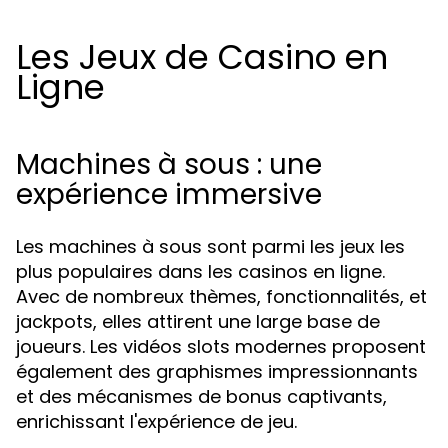
Les Jeux de Casino en
Ligne
Machines à sous : une
expérience immersive
Les machines à sous sont parmi les jeux les
plus populaires dans les casinos en ligne.
Avec de nombreux thèmes, fonctionnalités, et
jackpots, elles attirent une large base de
joueurs. Les vidéos slots modernes proposent
également des graphismes impressionnants
et des mécanismes de bonus captivants,
enrichissant l'expérience de jeu.