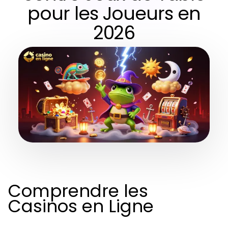
pour les Joueurs en
2026
Comprendre les
Casinos en Ligne