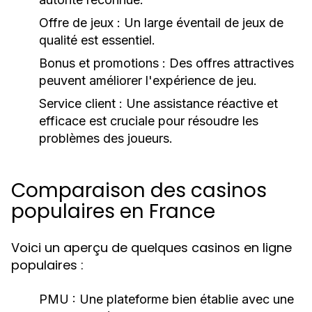
Offre de jeux :
Un large éventail de jeux de
qualité est essentiel.
Bonus et promotions :
Des offres attractives
peuvent améliorer l'expérience de jeu.
Service client :
Une assistance réactive et
efficace est cruciale pour résoudre les
problèmes des joueurs.
Comparaison des casinos
populaires en France
Voici un aperçu de quelques casinos en ligne
populaires :
PMU :
Une plateforme bien établie avec une