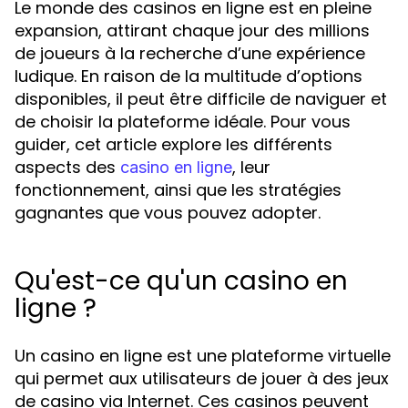
Le monde des casinos en ligne est en pleine
expansion, attirant chaque jour des millions
de joueurs à la recherche d’une expérience
ludique. En raison de la multitude d’options
disponibles, il peut être difficile de naviguer et
de choisir la plateforme idéale. Pour vous
guider, cet article explore les différents
aspects des
, leur
casino en ligne
fonctionnement, ainsi que les stratégies
gagnantes que vous pouvez adopter.
Qu'est-ce qu'un casino en
ligne ?
Un casino en ligne est une plateforme virtuelle
qui permet aux utilisateurs de jouer à des jeux
de casino via Internet. Ces casinos peuvent