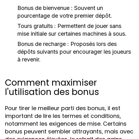
Bonus de bienvenue :
Souvent un
pourcentage de votre premier dépôt.
Tours gratuits :
Permettent de jouer sans
mise initiale sur certaines machines à sous.
Bonus de recharge :
Proposés lors des
dépôts suivants pour encourager les joueurs
à revenir.
Comment maximiser
l'utilisation des bonus
Pour tirer le meilleur parti des bonus, il est
important de lire les termes et conditions,
notamment les exigences de mise. Certains
bonus peuvent sembler attrayants, mais avec