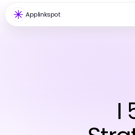
Applinkspot
I 