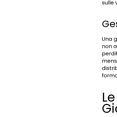
sulle 
Ges
Una g
non a
perdi
mensi
distr
forma
Le
Gi