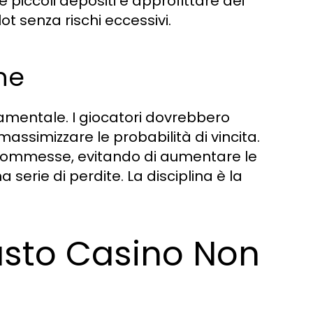
 piccoli depositi e approfittare dei
lot senza rischi eccessivi.
ine
amentale. I giocatori dovrebbero
ssimizzare le probabilità di vincita.
scommesse, evitando di aumentare le
erie di perdite. La disciplina è la
usto Casino Non