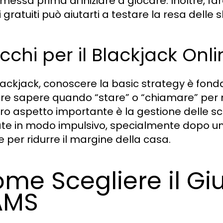
essa prima di iniziare a giocare. Inoltre, fare
 gratuiti può aiutarti a testare la resa delle s
cchi per il Blackjack Onl
lackjack, conoscere la basic strategy è fond
e sapere quando “stare” o “chiamare” per ma
tro aspetto importante è la gestione delle 
te in modo impulsivo, specialmente dopo una s
e per ridurre il margine della casa.
me Scegliere il Gi
AMS