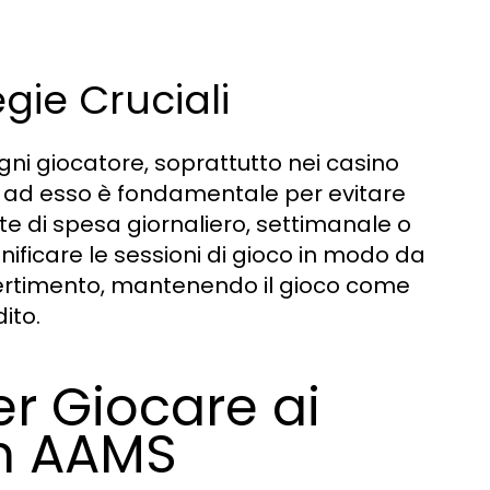
egie Cruciali
gni giocatore, soprattutto nei casino
i ad esso è fondamentale per evitare
ite di spesa giornaliero, settimanale o
nificare le sessioni di gioco in modo da
divertimento, mantenendo il gioco come
ito.
er Giocare ai
on AAMS