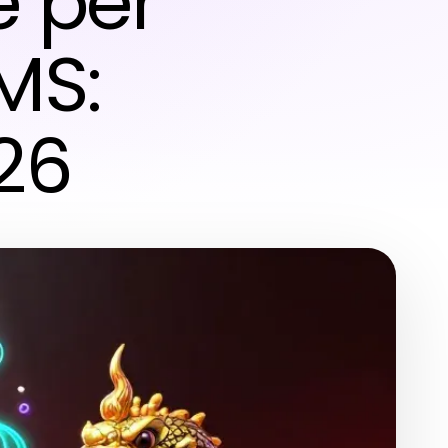
e per
MS:
26