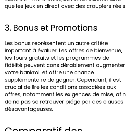
que les jeux en direct avec des croupiers réels.
3. Bonus et Promotions
Les bonus représentent un autre critère
important à évaluer. Les offres de bienvenue,
les tours gratuits et les programmes de
fidélité peuvent considérablement augmenter
votre bankroll et offre une chance
supplémentaire de gagner. Cependant, il est
crucial de lire les conditions associées aux
offres, notamment les exigences de mise, afin
de ne pas se retrouver piégé par des clauses
désavantageuses.