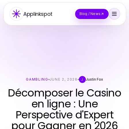
Applinkspot
Blog / News
GAMBLING
JUNE 2, 2026
Justin Fox
J
Décomposer le Casino
en ligne : Une
Perspective d'Expert
pour Gagner en 2026