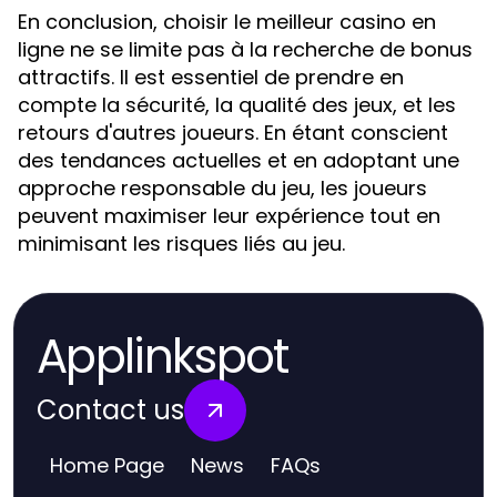
En conclusion, choisir le meilleur casino en
ligne ne se limite pas à la recherche de bonus
attractifs. Il est essentiel de prendre en
compte la sécurité, la qualité des jeux, et les
retours d'autres joueurs. En étant conscient
des tendances actuelles et en adoptant une
approche responsable du jeu, les joueurs
peuvent maximiser leur expérience tout en
minimisant les risques liés au jeu.
Applinkspot
Contact us
Home Page
News
FAQs