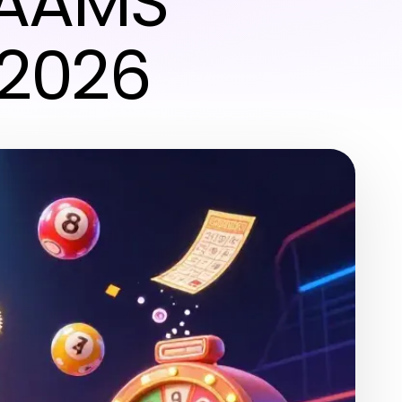
 AAMS
 2026