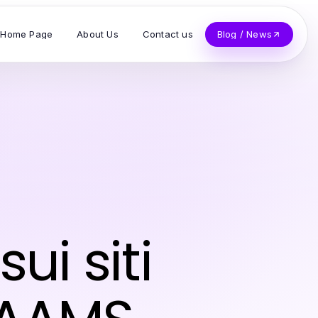
Home Page
About Us
Contact us
Blog / News
ui siti