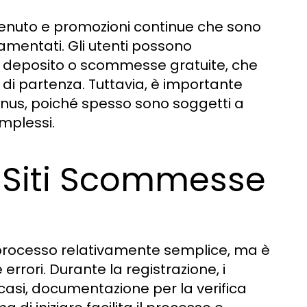
enuto e promozioni continue che sono
lamentati. Gli utenti possono
mo deposito o scommesse gratuite, che
di partenza. Tuttavia, è importante
onus, poiché spesso sono soggetti a
mplessi.
i Siti Scommesse
processo relativamente semplice, ma è
rrori. Durante la registrazione, i
 casi, documentazione per la verifica