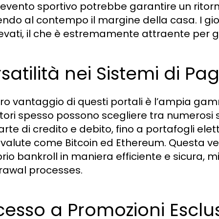
 evento sportivo potrebbe garantire un ritor
endo al contempo il margine della casa. I gio
levati, il che è estremamente attraente per g
satilità nei Sistemi di 
tro vantaggio di questi portali è l’ampia gam
tori spesso possono scegliere tra numerosi sis
arte di credito e debito, fino a portafogli elet
ovalute come Bitcoin ed Ethereum. Questa vers
prio bankroll in maniera efficiente e sicura, 
rawal processes.
esso a Promozioni Esclu