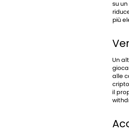
su un
riduc
più e
Ver
Un al
gioca
alle c
cript
il pro
withd
Acc