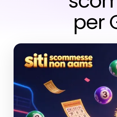
scom
per 