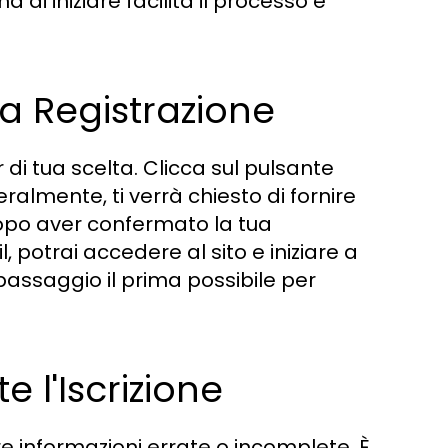
a di iniziare facilita il processo e
a Registrazione
r di tua scelta. Clicca sul pulsante
eralmente, ti verrà chiesto di fornire
 Dopo aver confermato la tua
, potrai accedere al sito e iniziare a
assaggio il prima possibile per
 l'Iscrizione
e informazioni errate o incomplete. È