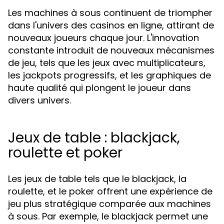
Les machines à sous continuent de triompher
dans l'univers des casinos en ligne, attirant de
nouveaux joueurs chaque jour. L'innovation
constante introduit de nouveaux mécanismes
de jeu, tels que les jeux avec multiplicateurs,
les jackpots progressifs, et les graphiques de
haute qualité qui plongent le joueur dans
divers univers.
Jeux de table : blackjack,
roulette et poker
Les jeux de table tels que le blackjack, la
roulette, et le poker offrent une expérience de
jeu plus stratégique comparée aux machines
à sous. Par exemple, le blackjack permet une