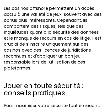
Les casinos offshore permettent un accès
accru à une variété de jeux, souvent avec des
bonus plus intéressants. Cependant, ils
comportent des risques, tels que des
inquiétudes quant à la sécurité des données
et le manque de recours en cas de litige. Il est
crucial de s’inscrire uniquement sur des
casinos avec des licences de juridictions
reconnues et d'appliquer un bon jeu
responsable lors de l'utilisation de ces
plateformes.
Jouer en toute sécurité :
conseils pratiques
Pour maximiser votre sécurité tout en jouant,