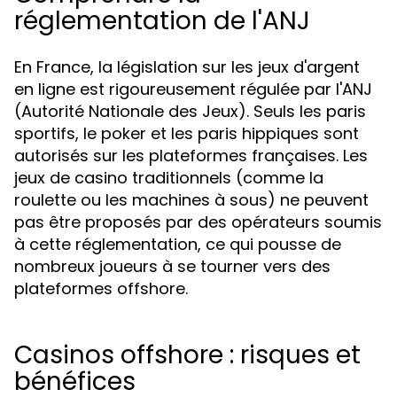
réglementation de l'ANJ
En France, la législation sur les jeux d'argent
en ligne est rigoureusement régulée par l'ANJ
(Autorité Nationale des Jeux). Seuls les paris
sportifs, le poker et les paris hippiques sont
autorisés sur les plateformes françaises. Les
jeux de casino traditionnels (comme la
roulette ou les machines à sous) ne peuvent
pas être proposés par des opérateurs soumis
à cette réglementation, ce qui pousse de
nombreux joueurs à se tourner vers des
plateformes offshore.
Casinos offshore : risques et
bénéfices