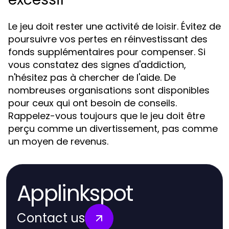
Le jeu doit rester une activité de loisir. Évitez de
poursuivre vos pertes en réinvestissant des
fonds supplémentaires pour compenser. Si
vous constatez des signes d'addiction,
n'hésitez pas à chercher de l'aide. De
nombreuses organisations sont disponibles
pour ceux qui ont besoin de conseils.
Rappelez-vous toujours que le jeu doit être
perçu comme un divertissement, pas comme
un moyen de revenus.
Applinkspot
Contact us