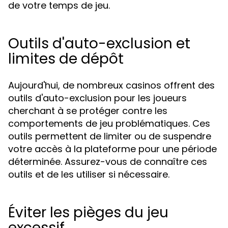
de votre temps de jeu.
Outils d'auto-exclusion et
limites de dépôt
Aujourd'hui, de nombreux casinos offrent des
outils d'auto-exclusion pour les joueurs
cherchant à se protéger contre les
comportements de jeu problématiques. Ces
outils permettent de limiter ou de suspendre
votre accès à la plateforme pour une période
déterminée. Assurez-vous de connaître ces
outils et de les utiliser si nécessaire.
Éviter les pièges du jeu
excessif