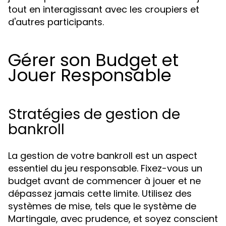
tout en interagissant avec les croupiers et
d'autres participants.
Gérer son Budget et
Jouer Responsable
Stratégies de gestion de
bankroll
La gestion de votre bankroll est un aspect
essentiel du jeu responsable. Fixez-vous un
budget avant de commencer à jouer et ne
dépassez jamais cette limite. Utilisez des
systèmes de mise, tels que le système de
Martingale, avec prudence, et soyez conscient