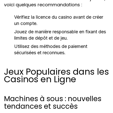
voici quelques recommandations :
Vérifiez la licence du casino avant de créer
un compte.
Jouez de manière responsable en fixant des
limites de dépôt et de jeu.
Utilisez des méthodes de paiement
sécurisées et reconnues.
Jeux Populaires dans les
Casinos en Ligne
Machines à sous : nouvelles
tendances et succès