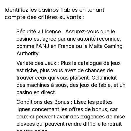
Identifiez les casinos fiables en tenant
compte des critères suivants :
Sécurité и Licence :
Assurez-vous que le
casino est agréé par une autorité reconnue,
comme l'ANJ en France ou la Malta Gaming
Authority.
Varieté des Jeux :
Plus le catalogue de jeux
est riche, plus vous avez de chances de
trouver ceux qui vous plaisent. Cela inclut
des machines à sous, des jeux de table, et un
casino en direct.
Conditions des Bonus :
Lisez les petites
lignes concernant les offres de bonus, car
ceux-ci peuvent avoir des exigences de mise
élevées qui peuvent rendre difficile le retrait