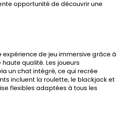
lente opportunité de découvrir une
ne expérience de jeu immersive grâce à
 haute qualité. Les joueurs
via un chat intégré, ce qui recrée
s incluent la roulette, le blackjack et
mise flexibles adaptées à tous les