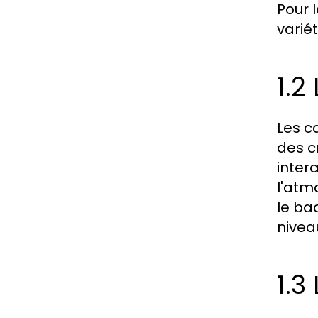
Pour 
varié
1.2
Les c
des c
inter
l'atm
le ba
nivea
1.3