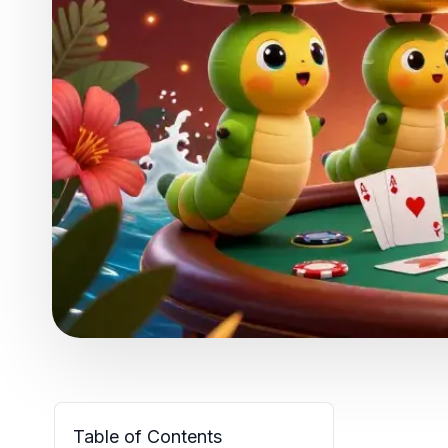
Table of Contents