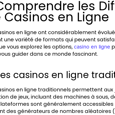
 Comprendre les Di
 Casinos en Ligne
asinos en ligne ont considérablement évolué de
nt une variété de formats qui peuvent satisfai
ue vous explorez les options,
p
casino en ligne
vous guider dans ce monde fascinant.
 Les casinos en ligne trad
asinos en ligne traditionnels permettent aux
tion de jeux, incluant des machines à sous, de
lateformes sont généralement accessibles d
sent des générateurs de nombres aléatoires (R