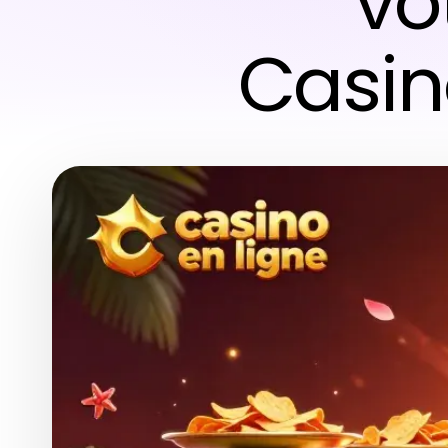
vo
Casin