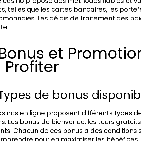
e casino propose des méthodes fiables et va
its, telles que les cartes bancaires, les porte
omonnaies. Les délais de traitement des p
te.
 Bonus et Promoti
 Profiter
 Types de bonus disponib
asinos en ligne proposent différents types de 
rs. Les bonus de bienvenue, les tours gratui
nts. Chacun de ces bonus a des conditions sp
omprendre pour en maximiser les bénéfices.