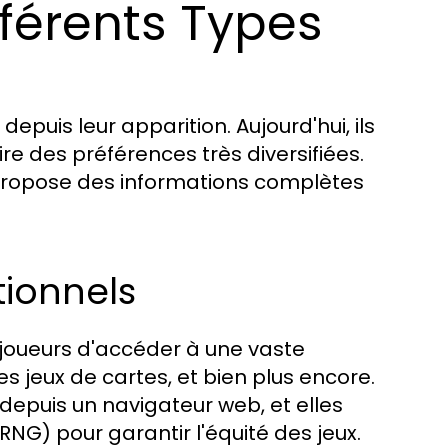
fférents Types
puis leur apparition. Aujourd'hui, ils
re des préférences très diversifiées.
ropose des informations complètes
itionnels
 joueurs d'accéder à une vaste
s jeux de cartes, et bien plus encore.
epuis un navigateur web, et elles
NG) pour garantir l'équité des jeux.