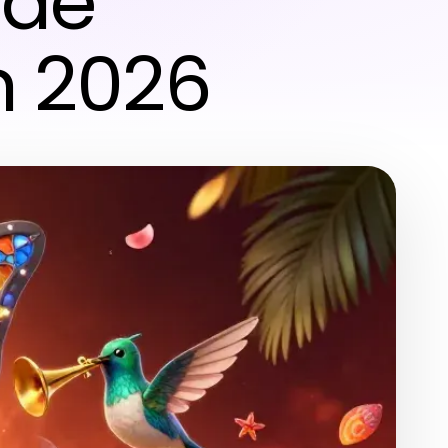
 de
n 2026