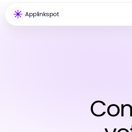
Applinkspot
Com