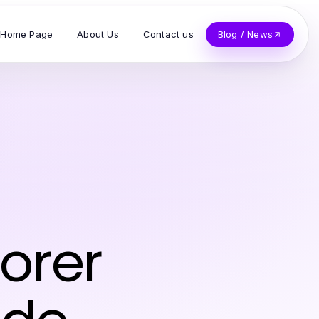
Home Page
About Us
Contact us
Blog / News
orer