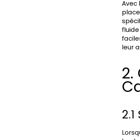
Avec 
place
spéci
fluide
facil
leur 
2.
Ca
2.1
Lorsqu