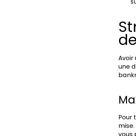
s
St
de
Avoir
une d
bankr
Ma
Pour 
mise.
vous 