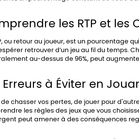
prendre les RTP et les 
P, ou retour au joueur, est un pourcentage q
espérer retrouver d’un jeu au fil du temps. Ch
alement au-dessus de 96%, peut augmenter
 Erreurs à Éviter en Joua
z de chasser vos pertes, de jouer pour d'autre
endre les règles des jeux que vous choisiss
argent peut amener à des conséquences reg