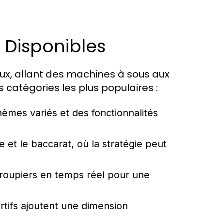
x Disponibles
jeux, allant des machines à sous aux
 catégories les plus populaires :
èmes variés et des fonctionnalités
 et le baccarat, où la stratégie peut
croupiers en temps réel pour une
tifs ajoutent une dimension