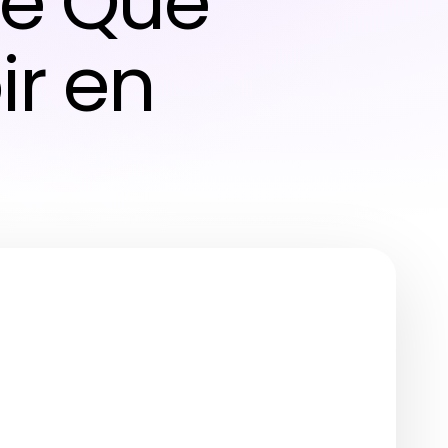
Ce Que
ir en