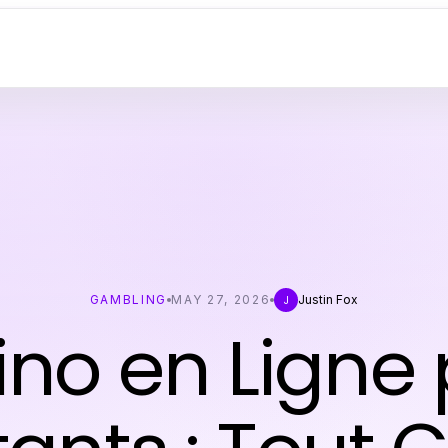
GAMBLING
MAY 27, 2026
Justin Fox
J
no en Ligne