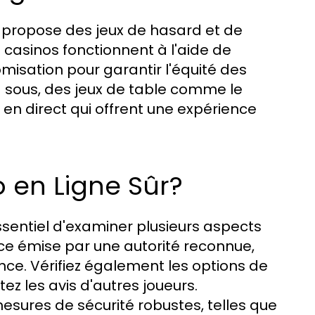
ui propose des jeux de hasard et de
casinos fonctionnent à l'aide de
misation pour garantir l'équité des
à sous, des jeux de table comme le
s en direct qui offrent une expérience
 en Ligne Sûr?
essentiel d'examiner plusieurs aspects
nce émise par une autorité reconnue,
ce. Vérifiez également les options de
tez les avis d'autres joueurs.
esures de sécurité robustes, telles que