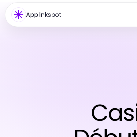
Applinkspot
Casi