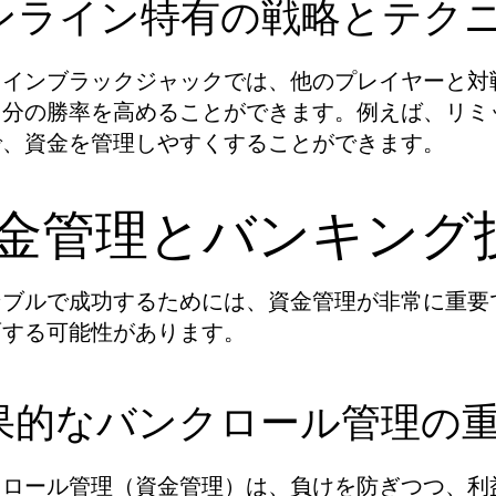
ンライン特有の戦略とテク
ラインブラックジャックでは、他のプレイヤーと対
自分の勝率を高めることができます。例えば、リミ
で、資金を管理しやすくすることができます。
金管理とバンキング
ンブルで成功するためには、資金管理が非常に重要
面する可能性があります。
果的なバンクロール管理の
クロール管理（資金管理）は、負けを防ぎつつ、利