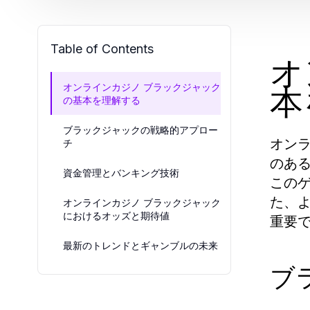
Table of Contents
オ
本
オンラインカジノ ブラックジャック
の基本を理解する
ブラックジャックの戦略的アプロー
オン
チ
のあ
資金管理とバンキング技術
この
た、
オンラインカジノ ブラックジャック
におけるオッズと期待値
重要
最新のトレンドとギャンブルの未来
ブ