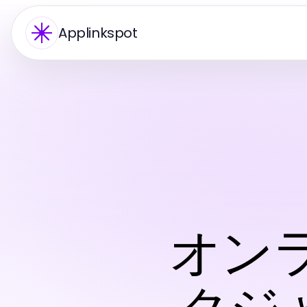
Applinkspot
オン