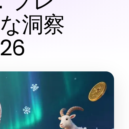
：プレ
な洞察
26