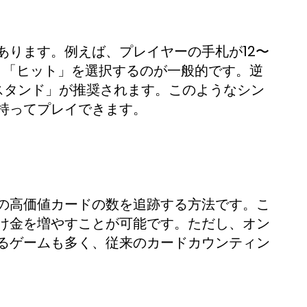
あります。例えば、プレイヤーの手札が12〜
、「ヒット」を選択するのが一般的です。逆
スタンド」が推奨されます。このようなシン
持ってプレイできます。
の高価値カードの数を追跡する方法です。こ
け金を増やすことが可能です。ただし、オン
るゲームも多く、従来のカードカウンティン