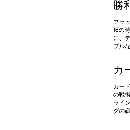
勝
ブラ
16
に、
プル
カ
カー
の戦
ライ
グの