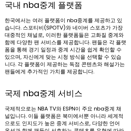
국내 nba중계 플랫폼
한국에서는 여러 플랫폼이 nba중계를 제공하고 있
습니다. 스포티비(SPOTV)와 네이버 스포츠가 가장
대중적인 채널로, 이러한 플랫폼들은 고화질 중계와
함께 다양한 팬 서비스를 제공합니다. 팬들은 각 플랫
폼을 통해 경기 일정과 중계 시간을 쉽게 확인할 수
있으며, 자신에게 맞는 시청 방식을 선택할 수 있습
니다. 각 플랫폼이 제공하는 독점 콘텐츠와 해설가는
팬들에게 추가적인 가치를 제공합니다.
국제 nba중계 서비스
국제적으로는 NBA TV와 ESPN이 주요 nba중계 채
널입니다. 이들 플랫폼은 북미에서뿐 아니라 세계적
으로도 인지도가 높은 중계 서비스로, 다양한 언어
옵션과 함께 팬들이 선호하는 콘텐츠를 유형에 따라