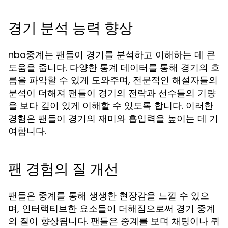
경기 분석 능력 향상
nba중계는 팬들이 경기를 분석하고 이해하는 데 큰
도움을 줍니다. 다양한 통계 데이터를 통해 경기의 흐
름을 파악할 수 있게 도와주며, 전문적인 해설자들의
분석이 더해져 팬들이 경기의 전략과 선수들의 기량
을 보다 깊이 있게 이해할 수 있도록 합니다. 이러한
경험은 팬들이 경기의 재미와 흡입력을 높이는 데 기
여합니다.
팬 경험의 질 개선
팬들은 중계를 통해 생생한 현장감을 느낄 수 있으
며, 인터랙티브한 요소들이 더해짐으로써 경기 중계
의 질이 향상됩니다. 팬들은 중계를 보며 채팅이나 퀴