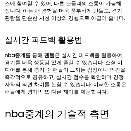
즈에 참여할 수 있어, 다른 팬들과의 소통이 가능해
집니다. 이는 팬 경험을 더욱 풍부하게 만들고, 경기
관람을 단순한 시청 이상의 경험으로 이끌어 줍니다.
실시간 피드백 활용법
nba중계를 통해 팬들은 실시간 피드백을 활용하여
경기를 더욱 생동감 있게 즐길 수 있습니다. 소셜 미
디어를 통해 경기 중 팬들이 느끼는 감정이나 의견을
즉각적으로 공유하고, 실시간 점수를 확인하며 경쟁
자와의 의견 차이를 논할 수 있습니다. 이러한 소통은
팬들에게 경기의 또 다른 재미를 제공합니다.
nba중계의 기술적 측면