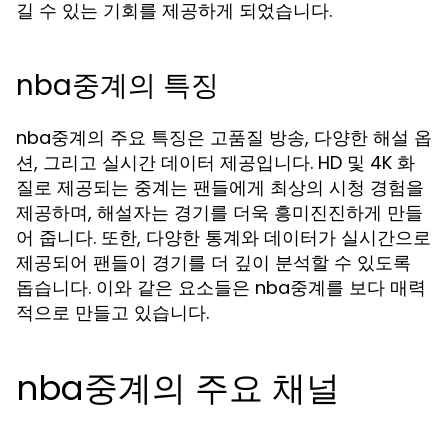
길 수 있는 기회를 제공하게 되었습니다.
nba중계의 특징
nba중계의 주요 특징은 고품질 방송, 다양한 해설 옵
션, 그리고 실시간 데이터 제공입니다. HD 및 4K 화
질로 제공되는 중계는 팬들에게 최상의 시청 경험을
제공하며, 해설자는 경기를 더욱 흥미진진하게 만들
어 줍니다. 또한, 다양한 통계와 데이터가 실시간으로
제공되어 팬들이 경기를 더 깊이 분석할 수 있도록
돕습니다. 이와 같은 요소들은 nba중계를 보다 매력
적으로 만들고 있습니다.
nba중계의 주요 채널