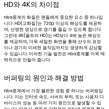
HD와 4K의 차이점
nba중계의 화질은 팬들에게 중요한 요소 중 하나입
니다. HD(고화질)는 720p 이상의 해상도를 제공하
여, 선명한 영상으로 경기를 즐길 수 있도록 합니다.
그런데 4K(울트라 HD)는 HD보다 4배 높은 해상도
를 제공하며, 더욱 세밀한 화면을 통해 선수의 표정
이나 경기의 미세한 움직임까지도 생생하게 감상할
수 있습니다. 이러한 기술 발전은 nba중계를 더욱 매
력적으로 만들어 줍니다.
버퍼링의 원인과 해결 방법
nba중계에서 가장 불편한 경험 중 하나는 버퍼링입
니다. 이는 인터넷 속도, 서버의 부하, 또는 사용자 디
바이스의 성능 등 여러 가지 원인으로 발생할 수 있
습니다. 따라서, 팬들은 안정적인 인터넷 연결을 확보