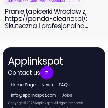
Business and Consumer Services
Jul 22, 2026
Pranie tapicerki Wrocław z
https://panda-cleaner.pl/:
Skuteczna i profesjonalna
usługa czyszczenia w 2026 roku
Applinkspot
Contact us
Home Page
News
FAQs
Jobs
info
@
applinkspot.com
Copyright
©
2026
Applinkspot
.
All rights reserved